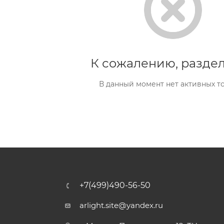
К сожалению, раздел
В данный момент нет активных т
+7(499)490-56-50
arlight.site@yandex.ru