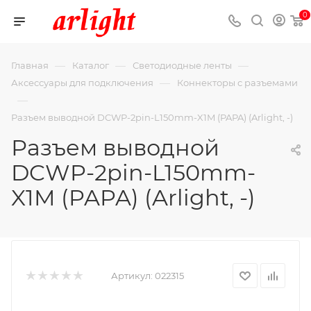
0
—
—
—
Главная
Каталог
Светодиодные ленты
—
Аксессуары для подключения
Коннекторы с разъемами
—
Разъем выводной DCWP-2pin-L150mm-X1M (PAPA) (Arlight, -)
Разъем выводной
DCWP-2pin-L150mm-
X1M (PAPA) (Arlight, -)
Артикул:
022315