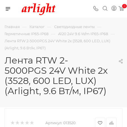
0
—
—
—
Главная
Каталог
Светодиодные ленты
—
—
Герметичные IP65-IP68
A120 24V 9.6 W/m IP65-IP68
Лента RTW 2-5000PGS 24V White 2x (3528, 600 LED, LUX)
(Arlight, 9.6 Вт/м, IP67)
Лента RTW 2-
5000PGS 24V White 2x
(3528, 600 LED, LUX)
(Arlight, 9.6 Вт/м, IP67)
Артикул:
013520