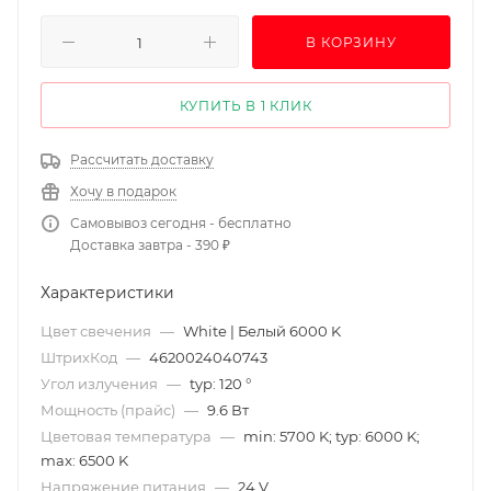
В КОРЗИНУ
КУПИТЬ В 1 КЛИК
Рассчитать доставку
Хочу в подарок
Самовывоз сегодня - бесплатно
Доставка завтра - 390 ₽
Характеристики
Цвет свечения
—
White | Белый 6000 K
ШтрихКод
—
4620024040743
Угол излучения
—
typ: 120 °
Мощность (прайс)
—
9.6 Вт
Цветовая температура
—
min: 5700 K; typ: 6000 K;
max: 6500 K
Напряжение питания
—
24 V