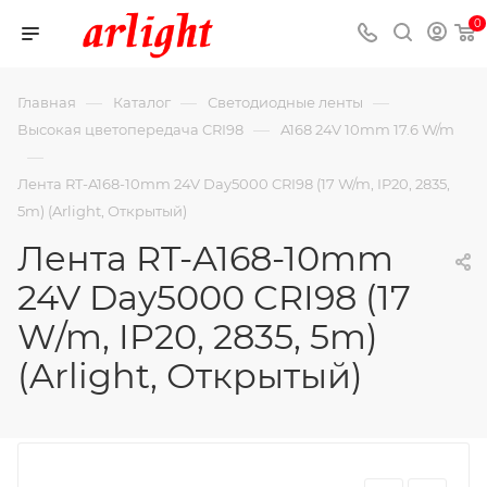
0
—
—
—
Главная
Каталог
Светодиодные ленты
—
Высокая цветопередача CRI98
A168 24V 10mm 17.6 W/m
—
Лента RT-A168-10mm 24V Day5000 CRI98 (17 W/m, IP20, 2835,
5m) (Arlight, Открытый)
Лента RT-A168-10mm
24V Day5000 CRI98 (17
W/m, IP20, 2835, 5m)
(Arlight, Открытый)