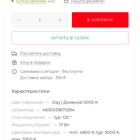
Есть в наличии
: 440
Нашли дешевле?
В КОРЗИНУ
КУПИТЬ В 1 КЛИК
Рассчитать доставку
Хочу в подарок
Самовывоз сегодня - бесплатно
Доставка завтра - 390 ₽
Характеристики
Цвет свечения
—
Day | Дневной 5000 K
ШтрихКод
—
4630033675294
Угол излучения
—
typ: 120 °
Мощность (прайс)
—
17 Вт
Цветовая температура
—
min: 4800 K; typ: 5000 K;
max: 5200 K