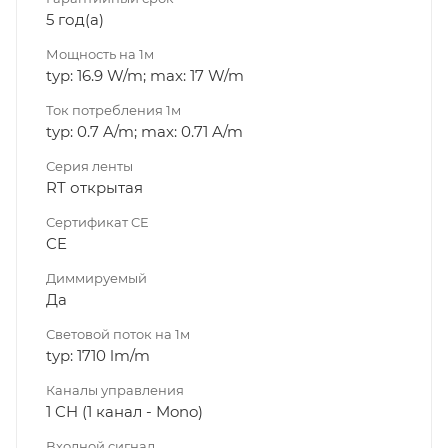
5 год(а)
Мощность на 1м
typ: 16.9 W/m; max: 17 W/m
Ток потребления 1м
typ: 0.7 A/m; max: 0.71 A/m
Серия ленты
RT открытая
Сертификат CE
CE
Диммируeмый
Да
Световой поток на 1м
typ: 1710 lm/m
Каналы управления
1 CH (1 канал - Mono)
Входной сигнал