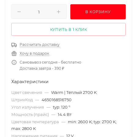
В КОРЗИНУ
КУПИТЬ В 1 КЛИК
Рассчитать доставку
Хочу в подарок
Самовывоз сегодня - бесплатно
Доставка завтра - 390 ₽
Характеристики
Цвет свечения
—
Warm | Тёплый 2700 K
ШтрихКод
—
4650168516750
Угол излучения
—
typ: 120 °
Мощность (прайс)
—
14.4 Вт
Цветовая температура
—
min: 2600 K; typ: 2700 K;
max: 2800 K
Напряжение питания
—
12 V