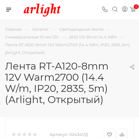
0
—
—
—
Главная
Каталог
Светодиодные ленты
—
—
Универсальные 10 мм 12V
A120 12V 8mm 14.4 W/m
Лента RT-A120-8mm 12V Warm2700 (14.4 W/m, IP20, 2835, 5m)
(Arlight, Открытый)
Лента RT-A120-8mm
12V Warm2700 (14.4
W/m, IP20, 2835, 5m)
(Arlight, Открытый)
Артикул:
024341(2)