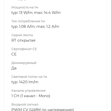
Мощность на 1м
typ: 13 W/m; max: 14.4 W/m
Ток потребления 1м
typ: 1.08 A/m; max: 1.2 A/m
Серия ленты
RT открытая
Сертификат CE
CE
Диммируeмый
Да
Световой поток на 1м
typ: 1420 lm/m
Каналы управления
1 CH (1 канал - Mono)
Входной сигнал
PWM СV (ШИМ по напряжению)