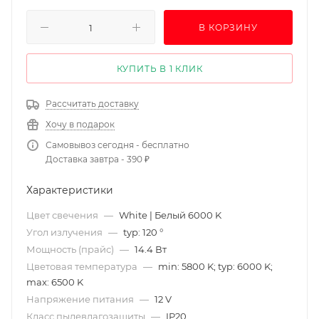
В КОРЗИНУ
КУПИТЬ В 1 КЛИК
Рассчитать доставку
Хочу в подарок
Самовывоз сегодня - бесплатно
Доставка завтра - 390 ₽
Характеристики
Цвет свечения
—
White | Белый 6000 K
Угол излучения
—
typ: 120 °
Мощность (прайс)
—
14.4 Вт
Цветовая температура
—
min: 5800 K; typ: 6000 K;
max: 6500 K
Напряжение питания
—
12 V
Класс пылевлагозащиты
—
IP20