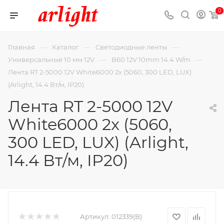
0
—
—
—
Главная
Каталог
Светодиодные ленты
—
—
Универсальные 10 мм 12V
B60 12V 10mm 14.4 W/m
Лента RT 2-5000 12V White6000 2x (5060, 300 LED, LUX)
(Arlight, 14.4 Вт/м, IP20)
Лента RT 2-5000 12V
White6000 2x (5060,
300 LED, LUX) (Arlight,
14.4 Вт/м, IP20)
Артикул:
012339(B)