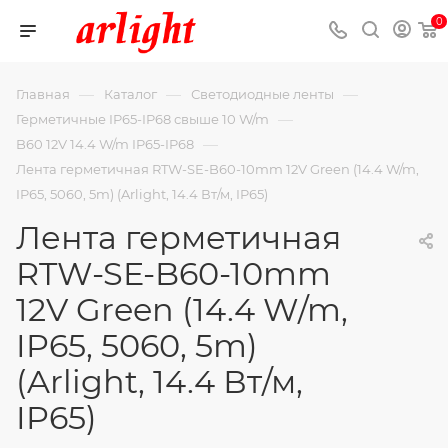
0
—
—
—
Главная
Каталог
Светодиодные ленты
—
Герметичные IP65-IP68 свыше 10 W/m
—
B60 12V 14.4 W/m IP65-IP68
Лента герметичная RTW-SE-B60-10mm 12V Green (14.4 W/m,
IP65, 5060, 5m) (Arlight, 14.4 Вт/м, IP65)
Лента герметичная
RTW-SE-B60-10mm
12V Green (14.4 W/m,
IP65, 5060, 5m)
(Arlight, 14.4 Вт/м,
IP65)