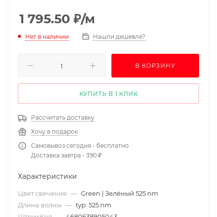
1 795.50
₽
/м
Нет в наличии
Нашли дешевле?
В КОРЗИНУ
КУПИТЬ В 1 КЛИК
Рассчитать доставку
Хочу в подарок
Самовывоз сегодня - бесплатно
Доставка завтра - 390 ₽
Характеристики
Цвет свечения
—
Green | Зелёный 525 nm
Длина волны
—
typ: 525 nm
ШтрихКод
—
4680638905043