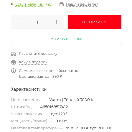
Есть в наличии
: 745
Нашли дешевле?
В КОРЗИНУ
КУПИТЬ В 1 КЛИК
Рассчитать доставку
Хочу в подарок
Самовывоз сегодня - бесплатно
Доставка завтра - 390 ₽
Характеристики
Цвет свечения
—
Warm | Тёплый 3000 K
ШтрихКод
—
4650168517412
Угол излучения
—
typ: 120 °
Мощность (прайс)
—
9.6 Вт
Цветовая температура
—
min: 2900 K; typ: 3000 K;