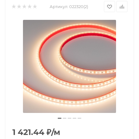
Артикул:
022320(2)
1 421.44
₽
/м