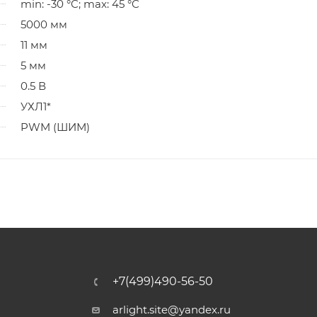
min: -30 °C; max: 45 °C
5000 мм
11 мм
5 мм
0.5 В
УХЛ1*
PWM (ШИМ)
+7(499)490-56-50
arlight.site@yandex.ru