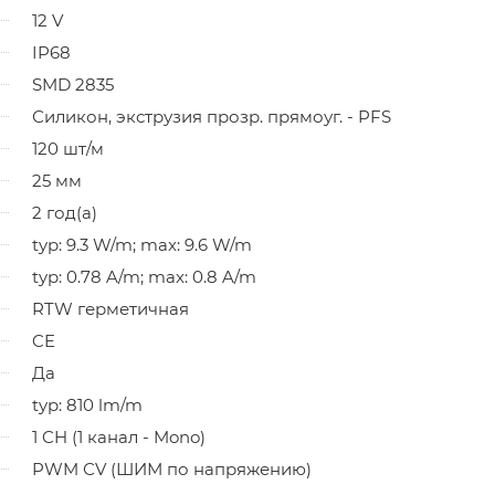
12 V
IP68
SMD 2835
Силикон, экструзия прозр. прямоуг. - PFS
120 шт/м
25 мм
2 год(а)
typ: 9.3 W/m; max: 9.6 W/m
typ: 0.78 A/m; max: 0.8 A/m
RTW герметичная
CE
Да
typ: 810 lm/m
1 CH (1 канал - Mono)
PWM СV (ШИМ по напряжению)