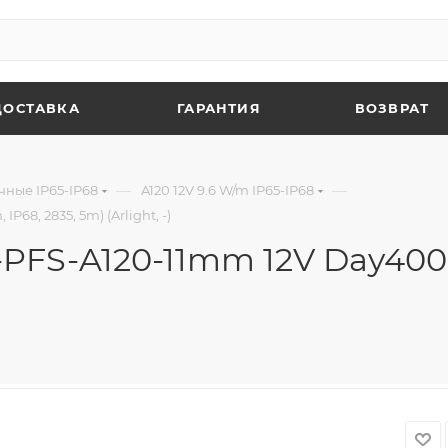
ДОСТАВКА
ГАРАНТИЯ
ВОЗВРАТ
—
—
чные IP65-IP68
A120 12V 9.6 W/m IP65-IP68
8, 2835, 5m) (Arlight, -)
FS-A120-11mm 12V Day4000 (