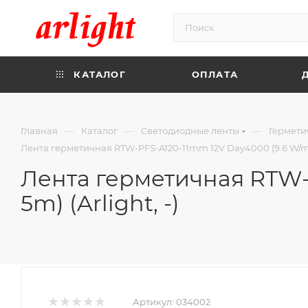
КАТАЛОГ
ОПЛАТА
—
—
—
Главная
Каталог
Светодиодные ленты
Гермети
Лента герметичная RTW-PFS-A120-11mm 12V Day4000 (9.6 W/m, IP6
Лента герметичная RTW-P
5m) (Arlight, -)
Артикул:
034002