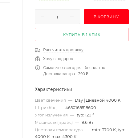
В КОРЗИНУ
КУПИТЬ В 1 КЛИК
Рассчитать доставку
Хочу в подарок
Самовывоз сегодня - бесплатно
Доставка завтра - 390 ₽
Характеристики
Цвет свечения
—
Day | Дневной 4000 K
ШтрихКод
—
4650168518600
Угол излучения
—
typ: 120 °
Мощность (прайс)
—
9.6 Вт
Цветовая температура
—
min: 3700 K; typ:
4000 K; max: 4300 K