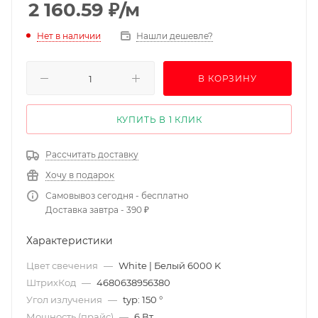
2 160.59
₽
/м
Нет в наличии
Нашли дешевле?
В КОРЗИНУ
КУПИТЬ В 1 КЛИК
Рассчитать доставку
Хочу в подарок
Самовывоз сегодня - бесплатно
Доставка завтра - 390 ₽
Характеристики
Цвет свечения
—
White | Белый 6000 K
ШтрихКод
—
4680638956380
Угол излучения
—
typ: 150 °
Мощность (прайс)
—
6 Вт