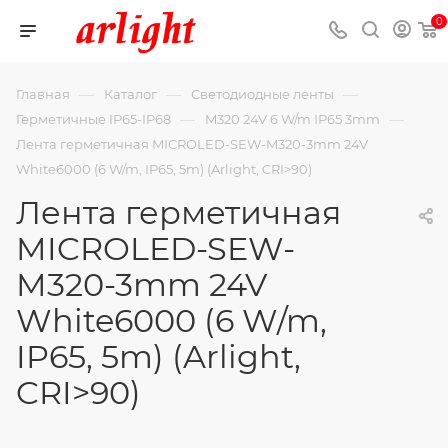
0
—
—
—
Главная
Каталог
Светодиодные ленты
—
—
Герметичные IP65-IP68
M320 24V 6 W/m IP65 3mm
Лента герметичная MICROLED-SEW-M320-3mm 24V
White6000 (6 W/m, IP65, 5m) (Arlight, CRI>90)
Лента герметичная
MICROLED-SEW-
M320-3mm 24V
White6000 (6 W/m,
IP65, 5m) (Arlight,
CRI>90)