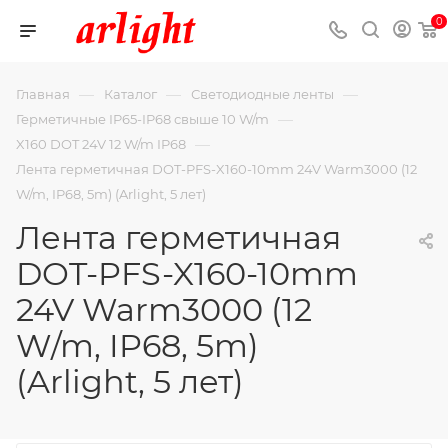
0
—
—
—
Главная
Каталог
Светодиодные ленты
—
Герметичные IP65-IP68 свыше 10 W/m
—
X160 DOT 24V 12 W/m IP68
Лента герметичная DOT-PFS-X160-10mm 24V Warm3000 (12
W/m, IP68, 5m) (Arlight, 5 лет)
Лента герметичная
DOT-PFS-X160-10mm
24V Warm3000 (12
W/m, IP68, 5m)
(Arlight, 5 лет)