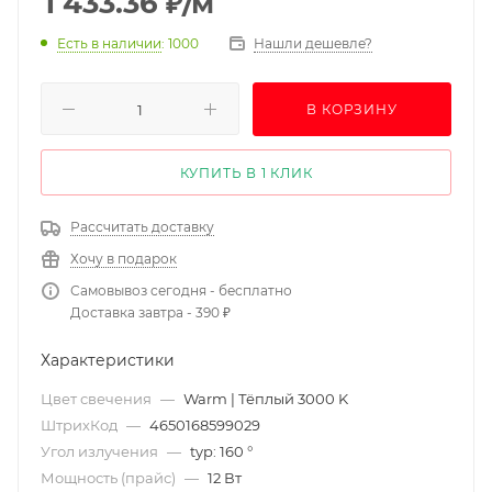
1 433.36
₽
/м
Есть в наличии
: 1000
Нашли дешевле?
В КОРЗИНУ
КУПИТЬ В 1 КЛИК
Рассчитать доставку
Хочу в подарок
Самовывоз сегодня - бесплатно
Доставка завтра - 390 ₽
Характеристики
Цвет свечения
—
Warm | Тёплый 3000 K
ШтрихКод
—
4650168599029
Угол излучения
—
typ: 160 °
Мощность (прайс)
—
12 Вт