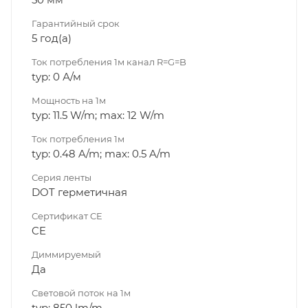
Гарантийный срок
5 год(а)
Ток потребления 1м канал R=G=B
typ: 0 А/м
Мощность на 1м
typ: 11.5 W/m; max: 12 W/m
Ток потребления 1м
typ: 0.48 A/m; max: 0.5 A/m
Серия ленты
DOT герметичная
Сертификат CE
CE
Диммируeмый
Да
Световой поток на 1м
typ: 850 lm/m