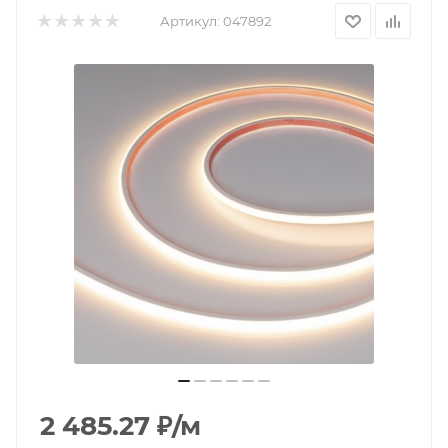
Артикул:
047892
2 485.27
₽
/м