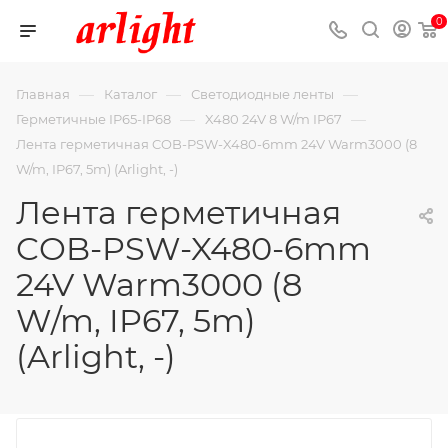
0
—
—
—
Главная
Каталог
Светодиодные ленты
—
—
Герметичные IP65-IP68
X480 24V 8 W/m IP67
Лента герметичная COB-PSW-X480-6mm 24V Warm3000 (8
W/m, IP67, 5m) (Arlight, -)
Лента герметичная
COB-PSW-X480-6mm
24V Warm3000 (8
W/m, IP67, 5m)
(Arlight, -)