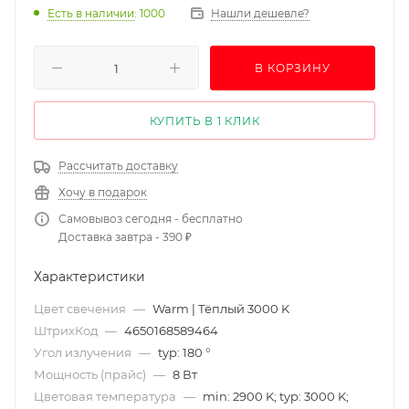
Есть в наличии
: 1000
Нашли дешевле?
В КОРЗИНУ
КУПИТЬ В 1 КЛИК
Рассчитать доставку
Хочу в подарок
Самовывоз сегодня - бесплатно
Доставка завтра - 390 ₽
Характеристики
Цвет свечения
—
Warm | Тёплый 3000 K
ШтрихКод
—
4650168589464
Угол излучения
—
typ: 180 °
Мощность (прайс)
—
8 Вт
Цветовая температура
—
min: 2900 K; typ: 3000 K;