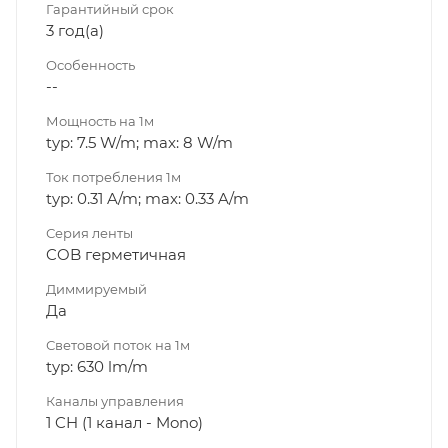
Гарантийный срок
3 год(а)
Особенность
--
Мощность на 1м
typ: 7.5 W/m; max: 8 W/m
Ток потребления 1м
typ: 0.31 A/m; max: 0.33 A/m
Серия ленты
COB герметичная
Диммируeмый
Да
Световой поток на 1м
typ: 630 lm/m
Каналы управления
1 CH (1 канал - Mono)