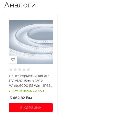
Аналоги
Лента герметичная ARL-
PV-A120-15mm 230V
White6000 (15 W/m, IP65,
50m) (Arlight, -)
Есть в наличии: 550
3 662.82
₽
/м
В КОРЗИНУ