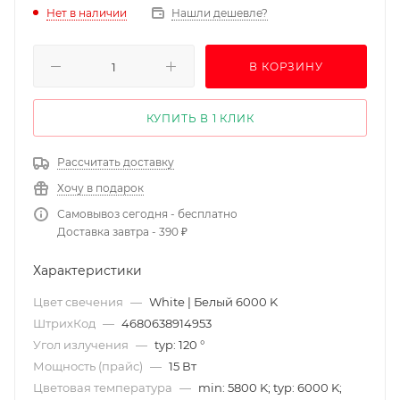
Нет в наличии
Нашли дешевле?
В КОРЗИНУ
КУПИТЬ В 1 КЛИК
Рассчитать доставку
Хочу в подарок
Самовывоз сегодня - бесплатно
Доставка завтра - 390 ₽
Характеристики
Цвет свечения
—
White | Белый 6000 K
ШтрихКод
—
4680638914953
Угол излучения
—
typ: 120 °
Мощность (прайс)
—
15 Вт
Цветовая температура
—
min: 5800 K; typ: 6000 K;