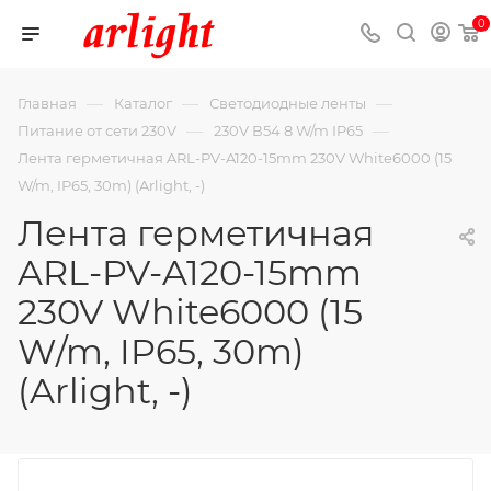
0
—
—
—
Главная
Каталог
Светодиодные ленты
—
—
Питание от сети 230V
230V В54 8 W/m IP65
Лента герметичная ARL-PV-A120-15mm 230V White6000 (15
W/m, IP65, 30m) (Arlight, -)
Лента герметичная
ARL-PV-A120-15mm
230V White6000 (15
W/m, IP65, 30m)
(Arlight, -)