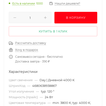
Есть в наличии
: 1000
Нашли дешевле?
В КОРЗИНУ
КУПИТЬ В 1 КЛИК
Рассчитать доставку
Хочу в подарок
Самовывоз сегодня - бесплатно
Доставка завтра - 390 ₽
Характеристики
Цвет свечения
—
Day | Дневной 4000 K
ШтрихКод
—
4680638938867
Угол излучения
—
typ: 120 °
Мощность (прайс)
—
24 Вт
Цветовая температура
—
min: 3800 K; typ: 4000 K;