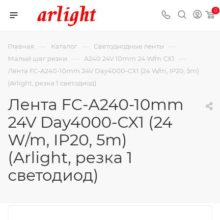
0
—
—
—
Главная
Каталог
Светодиодные ленты
—
—
Малый шаг резки
A240 24V 10mm 24 W/m CX1
Лента FC-A240-10mm 24V Day4000-CX1 (24 W/m, IP20, 5m)
(Arlight, резка 1 светодиод)
Лента FC-A240-10mm
24V Day4000-CX1 (24
W/m, IP20, 5m)
(Arlight, резка 1
светодиод)