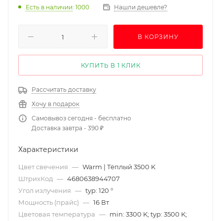
Есть в наличии
: 1000
Нашли дешевле?
В КОРЗИНУ
КУПИТЬ В 1 КЛИК
Рассчитать доставку
Хочу в подарок
Самовывоз сегодня - бесплатно
Доставка завтра - 390 ₽
Характеристики
Цвет свечения
—
Warm | Тёплый 3500 K
ШтрихКод
—
4680638944707
Угол излучения
—
typ: 120 °
Мощность (прайс)
—
16 Вт
Цветовая температура
—
min: 3300 K; typ: 3500 K;