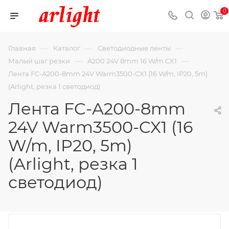
0
—
—
—
Главная
Каталог
Светодиодные ленты
—
—
Малый шаг резки
A200 24V 8mm 16 W/m CX1
Лента FC-A200-8mm 24V Warm3500-CX1 (16 W/m, IP20, 5m)
(Arlight, резка 1 светодиод)
Лента FC-A200-8mm
24V Warm3500-CX1 (16
W/m, IP20, 5m)
(Arlight, резка 1
светодиод)