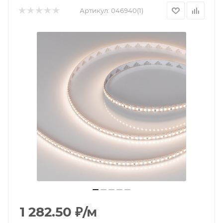
Артикул:
046940(1)
1 282.50
₽
/м