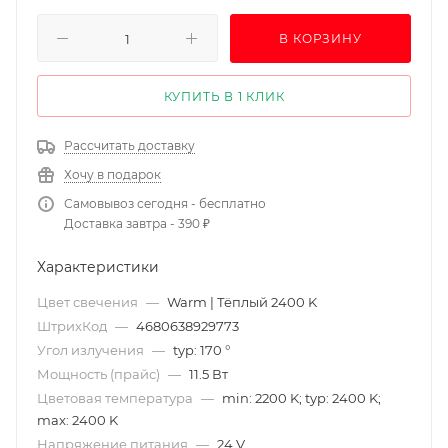
В КОРЗИНУ
КУПИТЬ В 1 КЛИК
Рассчитать доставку
Хочу в подарок
Самовывоз сегодня - бесплатно
Доставка завтра - 390 ₽
Характеристики
Цвет свечения
—
Warm | Тёплый 2400 K
ШтрихКод
—
4680638929773
Угол излучения
—
typ: 170 °
Мощность (прайс)
—
11.5 Вт
Цветовая температура
—
min: 2200 K; typ: 2400 K;
max: 2400 K
Напряжение питания
—
24 V