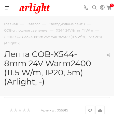
0
—
—
—
Главная
Каталог
Светодиодные ленты
—
—
COB сплошное свечение
X544 24V 8mm 11 W/m
Лента COB-X544-8mm 24V Warm2400 (11.5 W/m, IP20, 5m)
(Arlight, -)
Лента COB-X544-
8mm 24V Warm2400
(11.5 W/m, IP20, 5m)
(Arlight, -)
Артикул:
056915