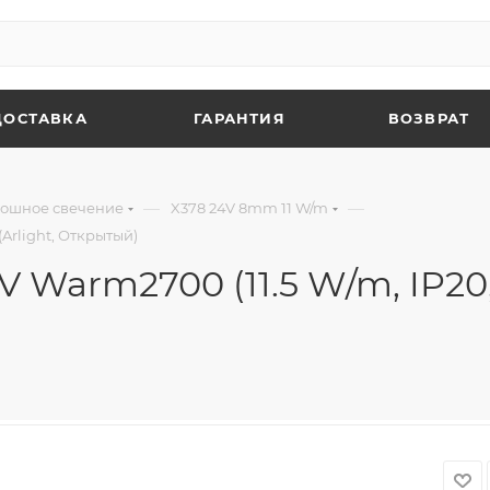
ДОСТАВКА
ГАРАНТИЯ
ВОЗВРАТ
—
—
ошное свечение
X378 24V 8mm 11 W/m
Arlight, Открытый)
arm2700 (11.5 W/m, IP20, C