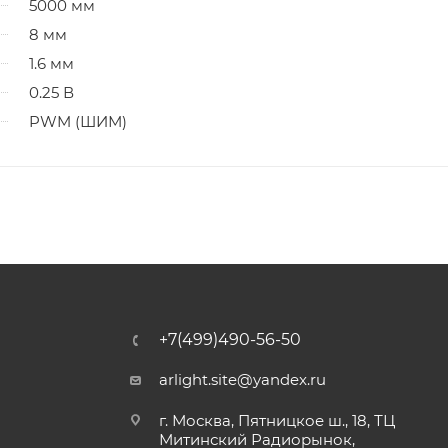
5000 мм
8 мм
1.6 мм
0.25 В
PWM (ШИМ)
+7(499)490-56-50
arlight.site@yandex.ru
г. Москва, Пятницкое ш., 18, ТЦ
Митинский Радиорынок,