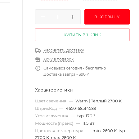
В КОРЗИНУ
КУПИТЬ В 1 КЛИК
Рассчитать доставку
Хочу в подарок
Самовывоз сегодня - бесплатно
Доставка завтра - 390 ₽
Характеристики
Цвет свечения
—
Warm | Тёплый 2700 K
ШтрихКод
—
4650168514589
Угол излучения
—
typ: 170 °
Мощность (прайс)
—
11.5 Вт
Цветовая температура
—
min: 2600 K; typ:
2700 K; max: 2800 K