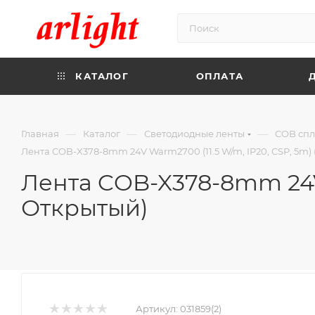
КАТАЛОГ
ОПЛАТА
—
—
—
Главная
Каталог
Светодиодные ленты
COB спл
Лента COB-X378-8mm 24V Warm2700 (11.5 W/m, IP20, CSP, 5m) (
Лента COB-X378-8mm 24V W
Открытый)
Артикул:
031859(2)