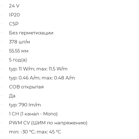
24 V
IP20
CSP
Без герметизации
378 шт/м
55.55 мм
5 год(а)
typ: 11 W/m; max: 11.5 W/m
typ: 0.46 A/m; max: 0.48 A/m
COB открытая
Да
typ: 790 lm/m
1 CH (1 канал - Mono)
PWM СV (ШИМ по напряжению)
min: -30 °C; max: 45 °C